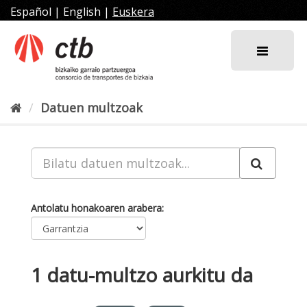
Joan
Español
|
English
|
Euskera
edukira
Datuen multzoak
Antolatu honakoaren arabera
1 datu-multzo aurkitu da