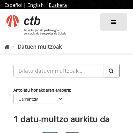
Joan
Español
|
English
|
Euskera
edukira
Datuen multzoak
Antolatu honakoaren arabera
1 datu-multzo aurkitu da