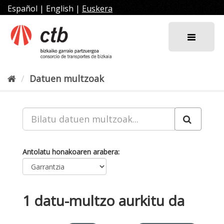
Joan
Español
|
English
|
Euskera
edukira
Datuen multzoak
Antolatu honakoaren arabera
1 datu-multzo aurkitu da