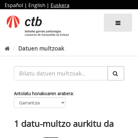
Joan
Español
|
English
|
Euskera
edukira
Datuen multzoak
Antolatu honakoaren arabera
1 datu-multzo aurkitu da