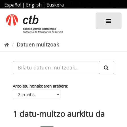
Joan
Español
|
English
|
Euskera
edukira
Datuen multzoak
Antolatu honakoaren arabera
1 datu-multzo aurkitu da