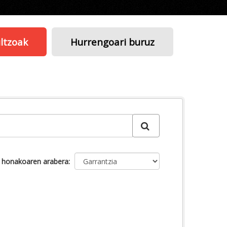
ltzoak
Hurrengoari buruz
u honakoaren arabera