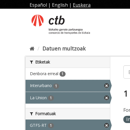
Joan
Español
|
English
|
Euskera
edukira
Datuen multzoak
Etiketak
Denbora erreal
1
Interurbano
1
1
La Union
1
Fo
Formatuak
I
GTFS-RT
1