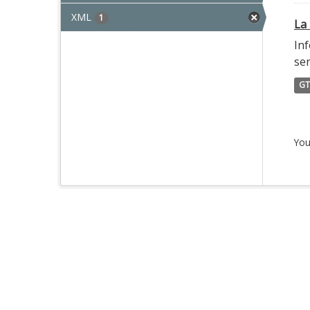
XML
1
La 
Inf
ser
GT
You