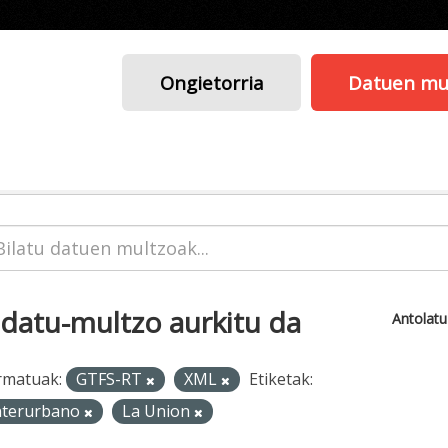
Ongietorria
Datuen mu
 datu-multzo aurkitu da
Antolat
rmatuak:
GTFS-RT
XML
Etiketak:
nterurbano
La Union