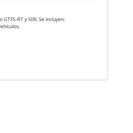
o GTFS-RT y SIRI. Se incluyen:
vehículos.