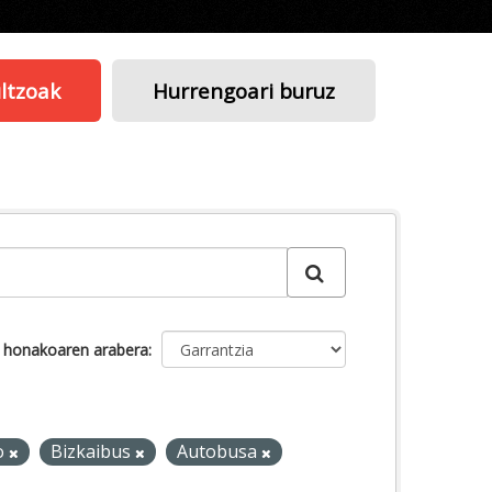
ltzoak
Hurrengoari buruz
u honakoaren arabera
o
Bizkaibus
Autobusa