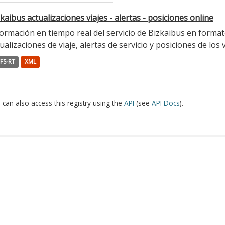
kaibus actualizaciones viajes - alertas - posiciones online
ormación en tiempo real del servicio de Bizkaibus en format
ualizaciones de viaje, alertas de servicio y posiciones de los 
FS-RT
XML
 can also access this registry using the
API
(see
API Docs
).