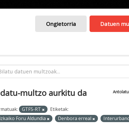
Ongietorria
Datuen mu
 datu-multzo aurkitu da
Antolat
rmatuak:
GTFS-RT
Etiketak:
izkaiko Foru Aldundia
Denbora erreal
Interurban