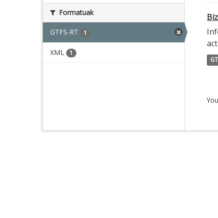
Formatuak
Biz
Inf
GTFS-RT
1
act
XML
1
GT
You