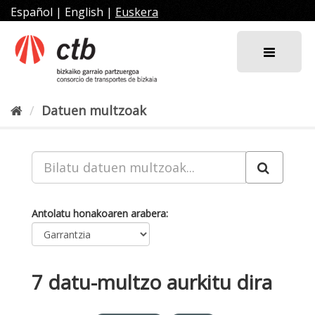
Joan
Español
|
English
|
Euskera
edukira
Datuen multzoak
Antolatu honakoaren arabera
7 datu-multzo aurkitu dira