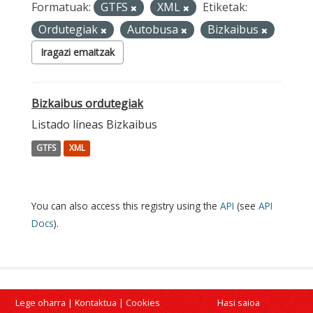
Formatuak:
GTFS
XML
Etiketak:
Ordutegiak
Autobusa
Bizkaibus
Iragazi emaitzak
Bizkaibus ordutegiak
Listado líneas Bizkaibus
GTFS
XML
You can also access this registry using the
API
(see
API
Docs
).
Lege oharra
|
Kontaktua
|
Cookies
Hasi saioa