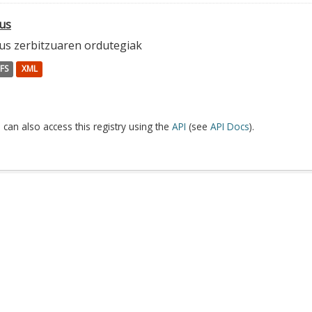
us
us zerbitzuaren ordutegiak
FS
XML
 can also access this registry using the
API
(see
API Docs
).