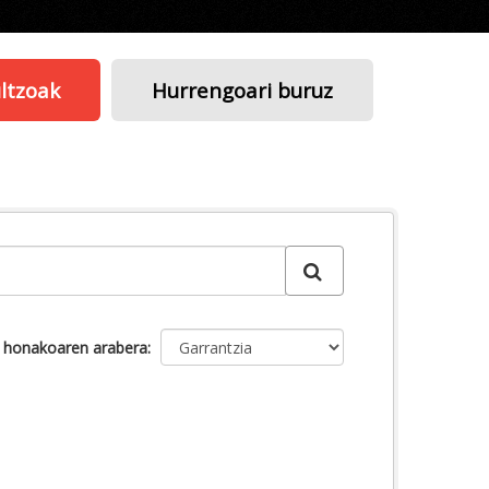
ltzoak
Hurrengoari buruz
u honakoaren arabera