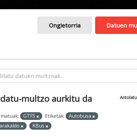
Ongietorria
Datuen mu
 datu-multzo aurkitu da
Antolat
rmatuak:
GTFS
Etiketak:
Autobusa
arakaldo
KBus