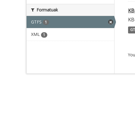
Formatuak
KB
KB
GTFS
1
GT
XML
1
You