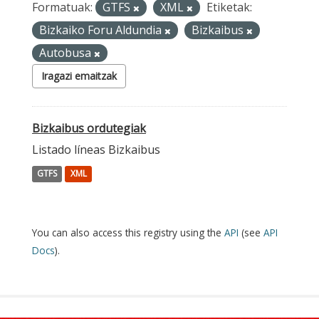
Formatuak:
GTFS
XML
Etiketak:
Bizkaiko Foru Aldundia
Bizkaibus
Autobusa
Iragazi emaitzak
Bizkaibus ordutegiak
Listado líneas Bizkaibus
GTFS
XML
You can also access this registry using the
API
(see
API
Docs
).