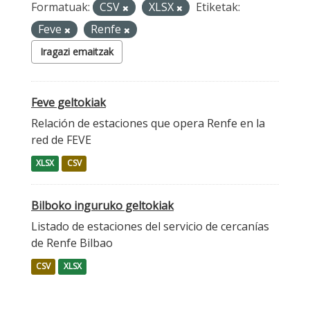
Formatuak:
CSV
XLSX
Etiketak:
Feve
Renfe
Iragazi emaitzak
Feve geltokiak
Relación de estaciones que opera Renfe en la
red de FEVE
XLSX
CSV
Bilboko inguruko geltokiak
Listado de estaciones del servicio de cercanías
de Renfe Bilbao
CSV
XLSX