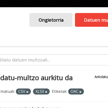
Ongietorria
Datuen mu
 datu-multzo aurkitu da
Antolat
rmatuak:
CSV
XLSX
Etiketak:
OAC