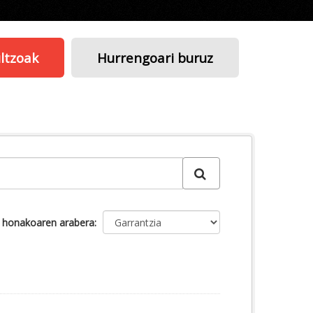
ltzoak
Hurrengoari buruz
u honakoaren arabera