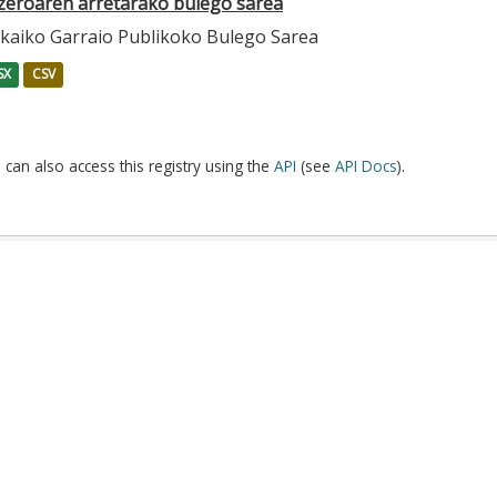
zeroaren arretarako bulego sarea
zkaiko Garraio Publikoko Bulego Sarea
SX
CSV
 can also access this registry using the
API
(see
API Docs
).