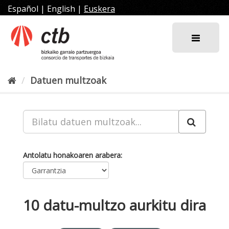
Joan
Español
|
English
|
Euskera
edukira
Datuen multzoak
Antolatu honakoaren arabera
10 datu-multzo aurkitu dira