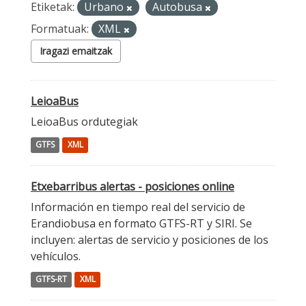
Etiketak:
Urbano
Autobusa
Formatuak:
XML
Iragazi emaitzak
LeioaBus
LeioaBus ordutegiak
GTFS
XML
Etxebarribus alertas - posiciones online
Información en tiempo real del servicio de
Erandiobusa en formato GTFS-RT y SIRI. Se
incluyen: alertas de servicio y posiciones de los
vehículos.
GTFS-RT
XML