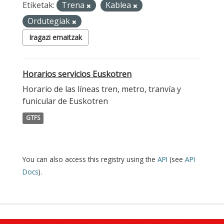
Etiketak:
Trena
Kablea
Ordutegiak
Iragazi emaitzak
Horarios servicios Euskotren
Horario de las líneas tren, metro, tranvía y
funicular de Euskotren
GTFS
You can also access this registry using the
API
(see
API
Docs
).