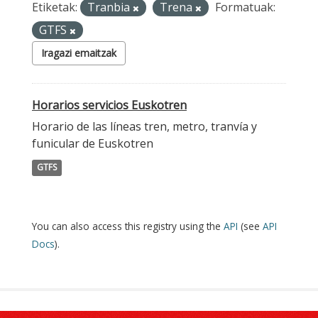
Etiketak:
Tranbia
Trena
Formatuak:
GTFS
Iragazi emaitzak
Horarios servicios Euskotren
Horario de las líneas tren, metro, tranvía y
funicular de Euskotren
GTFS
You can also access this registry using the
API
(see
API
Docs
).