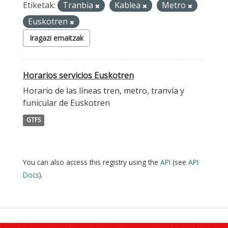
Etiketak:
Tranbia
Kablea
Metro
Euskotren
Iragazi emaitzak
Horarios servicios Euskotren
Horario de las líneas tren, metro, tranvía y
funicular de Euskotren
GTFS
You can also access this registry using the
API
(see
API
Docs
).