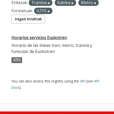
Etiketak:
Tranbia
Kablea
Metro
Formatuak:
GTFS
Iragazi emaitzak
Horarios servicios Euskotren
Horario de las líneas tren, metro, tranvía y
funicular de Euskotren
GTFS
You can also access this registry using the
API
(see
API
Docs
).