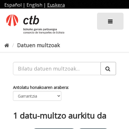
Joan
Español
|
English
|
Euskera
edukira
Datuen multzoak
Antolatu honakoaren arabera
1 datu-multzo aurkitu da