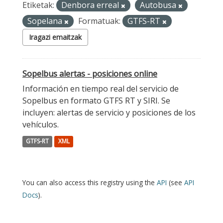
Etiketak:
Denbora erreal
Autobusa
Sopelana
Formatuak:
GTFS-RT
Iragazi emaitzak
Sopelbus alertas - posiciones online
Información en tiempo real del servicio de
Sopelbus en formato GTFS RT y SIRI. Se
incluyen: alertas de servicio y posiciones de los
vehículos.
GTFS-RT
XML
You can also access this registry using the
API
(see
API
Docs
).