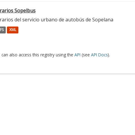
rarios Sopelbus
rarios del servicio urbano de autobús de Sopelana
FS
XML
 can also access this registry using the
API
(see
API Docs
).