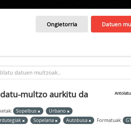
Ongietorria
Datuen mu
 datu-multzo aurkitu da
Antolat
ketak:
Sopelbus
Urbano
rdutegiak
Sopelana
Autobusa
Formatuak:
G