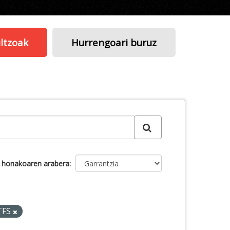
ltzoak
Hurrengoari buruz
u honakoaren arabera
TFS