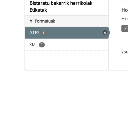
Bistaratu bakarrik herrikoiak
Ho
Etiketak
Ho
Formatuak
GT
GTFS
1
XML
1
You