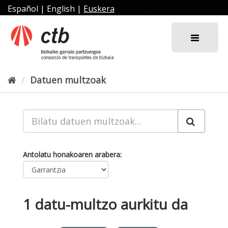
Joan
Español
|
English
|
Euskera
edukira
Datuen multzoak
Antolatu honakoaren arabera
1 datu-multzo aurkitu da