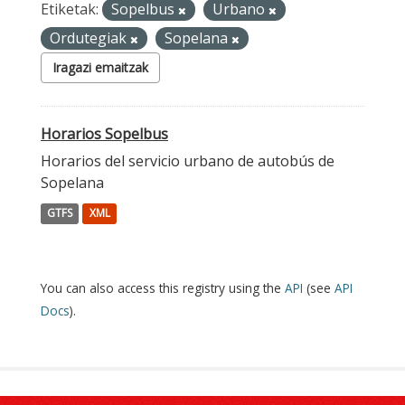
Etiketak:
Sopelbus
Urbano
Ordutegiak
Sopelana
Iragazi emaitzak
Horarios Sopelbus
Horarios del servicio urbano de autobús de
Sopelana
GTFS
XML
You can also access this registry using the
API
(see
API
Docs
).