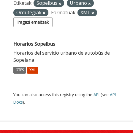
Etiketak:
Sopelbus
Urbano
Ordutegiak
Formatuak:
XML
Iragazi emaitzak
Horarios Sopelbus
Horarios del servicio urbano de autobús de
Sopelana
GTFS
XML
You can also access this registry using the
API
(see
API
Docs
).