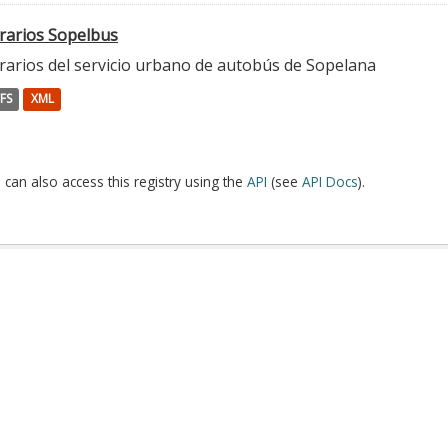
rarios Sopelbus
rarios del servicio urbano de autobús de Sopelana
FS
XML
 can also access this registry using the
API
(see
API Docs
).