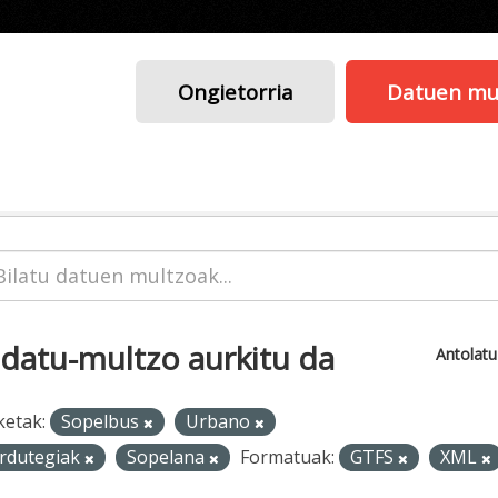
Ongietorria
Datuen mu
 datu-multzo aurkitu da
Antolat
ketak:
Sopelbus
Urbano
rdutegiak
Sopelana
Formatuak:
GTFS
XML