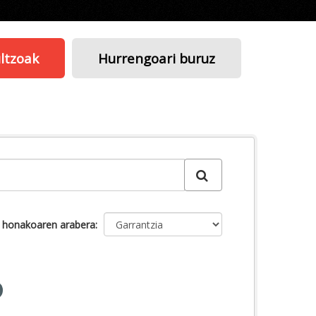
ltzoak
Hurrengoari buruz
u honakoaren arabera