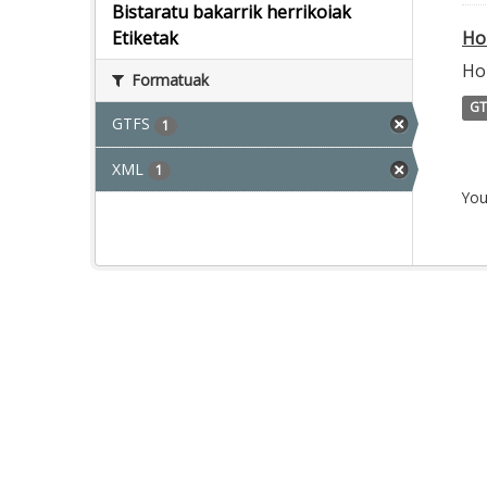
Bistaratu bakarrik herrikoiak
Ho
Etiketak
Ho
Formatuak
GT
GTFS
1
XML
1
You