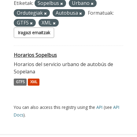
Etiketak:
Sopelbus
Urbano
Ordutegiak
Autobusa
Formatuak:
GTFS
XML
Iragazi emaitzak
Horarios Sopelbus
Horarios del servicio urbano de autobús de
Sopelana
GTFS
XML
You can also access this registry using the
API
(see
API
Docs
).