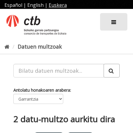
Joan
Español
|
English
|
Euskera
edukira
Datuen multzoak
Antolatu honakoaren arabera
2 datu-multzo aurkitu dira