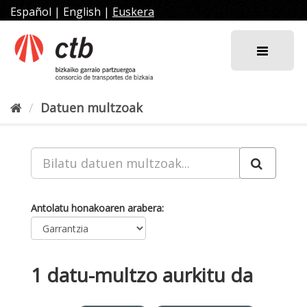
Joan
Español
|
English
|
Euskera
edukira
Datuen multzoak
Antolatu honakoaren arabera
1 datu-multzo aurkitu da