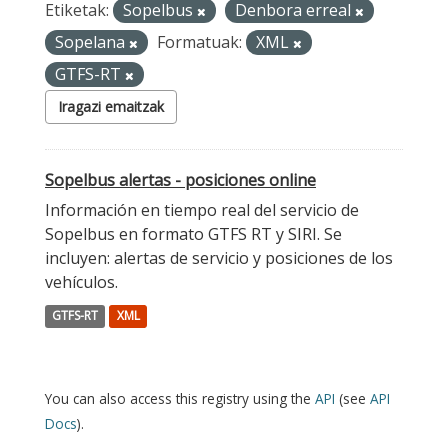
Etiketak:
Sopelbus
Denbora erreal
Sopelana
Formatuak:
XML
GTFS-RT
Iragazi emaitzak
Sopelbus alertas - posiciones online
Información en tiempo real del servicio de
Sopelbus en formato GTFS RT y SIRI. Se
incluyen: alertas de servicio y posiciones de los
vehículos.
GTFS-RT
XML
You can also access this registry using the
API
(see
API
Docs
).