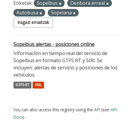
Etiketak:
Sopelbus
Denbora erreal
Autobusa
Sopelana
Iragazi emaitzak
Sopelbus alertas - posiciones online
Información en tiempo real del servicio de
Sopelbus en formato GTFS RT y SIRI. Se
incluyen: alertas de servicio y posiciones de los
vehículos.
GTFS-RT
XML
You can also access this registry using the
API
(see
API
Docs
).