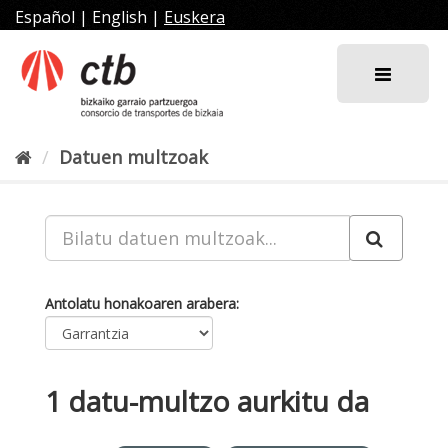
Joan
Español
|
English
|
Euskera
edukira
Datuen multzoak
Antolatu honakoaren arabera
1 datu-multzo aurkitu da