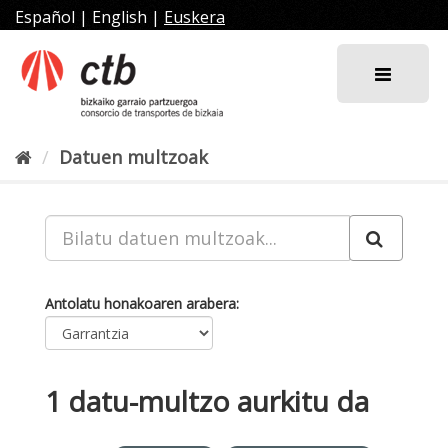
Joan
Español
|
English
|
Euskera
edukira
Datuen multzoak
Antolatu honakoaren arabera
1 datu-multzo aurkitu da