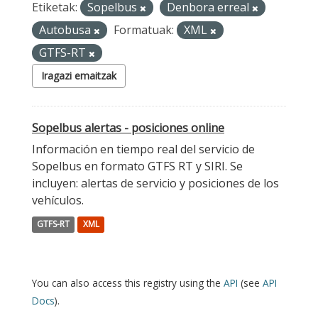
Etiketak:
Sopelbus
Denbora erreal
Autobusa
Formatuak:
XML
GTFS-RT
Iragazi emaitzak
Sopelbus alertas - posiciones online
Información en tiempo real del servicio de
Sopelbus en formato GTFS RT y SIRI. Se
incluyen: alertas de servicio y posiciones de los
vehículos.
GTFS-RT
XML
You can also access this registry using the
API
(see
API
Docs
).