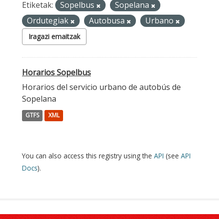
Etiketak:
Sopelbus
Sopelana
Ordutegiak
Autobusa
Urbano
Iragazi emaitzak
Horarios Sopelbus
Horarios del servicio urbano de autobús de
Sopelana
GTFS
XML
You can also access this registry using the
API
(see
API
Docs
).