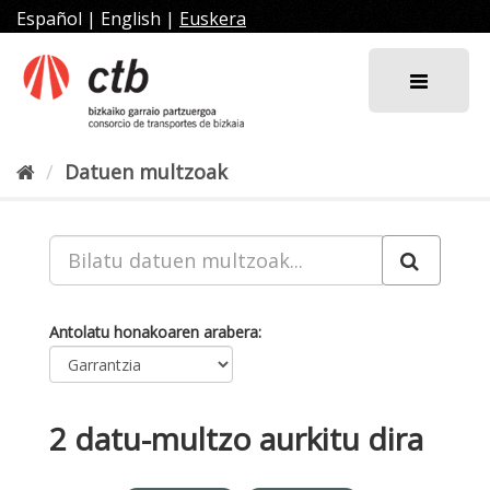
Joan
Español
|
English
|
Euskera
edukira
Datuen multzoak
Antolatu honakoaren arabera
2 datu-multzo aurkitu dira