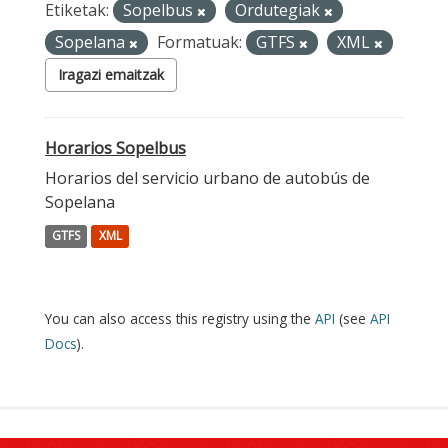
Etiketak:
Sopelbus
Ordutegiak
Sopelana
Formatuak:
GTFS
XML
Iragazi emaitzak
Horarios Sopelbus
Horarios del servicio urbano de autobús de
Sopelana
GTFS
XML
You can also access this registry using the
API
(see
API
Docs
).