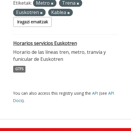
Etiketak:
Metro
Trena
Euskotren
Kablea
Iragazi emaitzak
Horarios servicios Euskotren
Horario de las líneas tren, metro, tranvía y
funicular de Euskotren
GTFS
You can also access this registry using the
API
(see
API
Docs
).