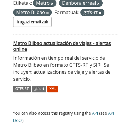
Etiketak:
Metro
Denbora erreal
Metro Bilbao
Formatuak:
gtfs-rt
Iragazi emaitzak
Metro Bilbao actualización de viajes - alertas
online
Información en tiempo real del servicio de
Metro Bilbao en formato GTFS-RT y SIRI. Se
incluyen: actualizaciones de viaje y alertas de
servicio.
GTFS-RT
gtfs-rt
XML
You can also access this registry using the
API
(see
API
Docs
).