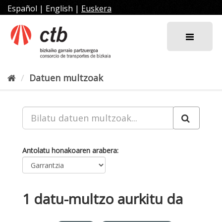
Joan
Español
|
English
|
Euskera
edukira
Datuen multzoak
Antolatu honakoaren arabera
1 datu-multzo aurkitu da