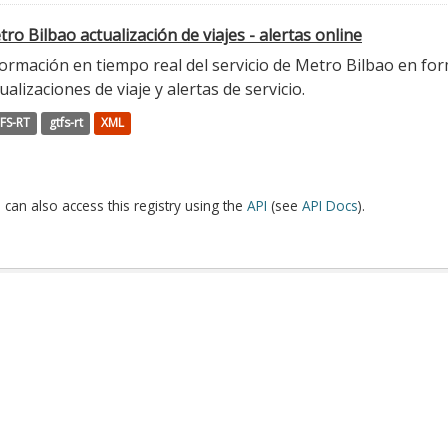
ro Bilbao actualización de viajes - alertas online
ormación en tiempo real del servicio de Metro Bilbao en for
ualizaciones de viaje y alertas de servicio.
FS-RT
gtfs-rt
XML
 can also access this registry using the
API
(see
API Docs
).