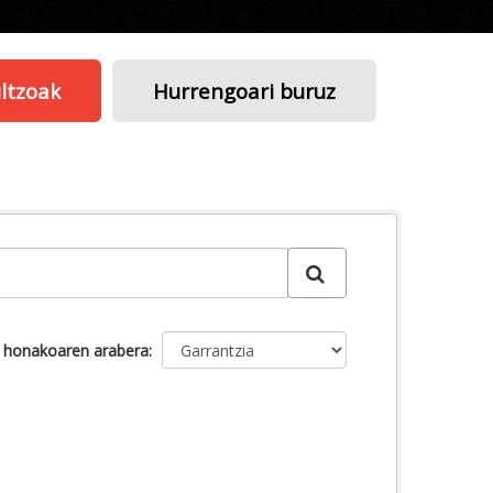
ltzoak
Hurrengoari buruz
u honakoaren arabera