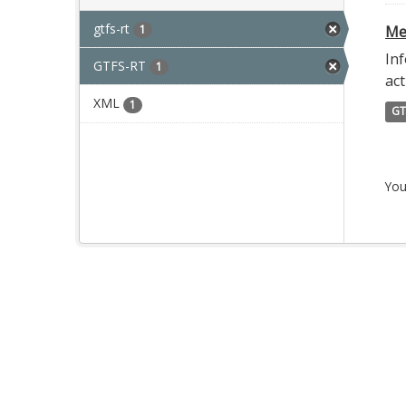
gtfs-rt
1
Met
Inf
GTFS-RT
1
act
XML
1
GT
You