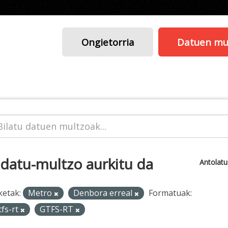
Ongietorria
Datuen mu
 datu-multzo aurkitu da
Antolat
ketak:
Metro
Denbora erreal
Formatuak:
tfs-rt
GTFS-RT