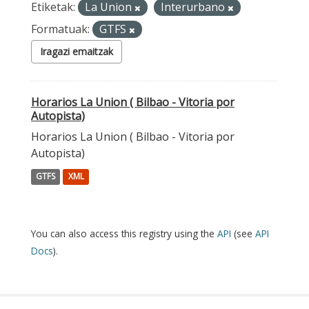
Etiketak:
La Union
Interurbano
Formatuak:
GTFS
Iragazi emaitzak
Horarios La Union ( Bilbao - Vitoria por
Autopista)
Horarios La Union ( Bilbao - Vitoria por
Autopista)
GTFS
XML
You can also access this registry using the
API
(see
API
Docs
).