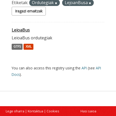
Etiketak:
Ordutegiak
LejoanBusa
Iragazi emaitzak
LeioaBus
LeioaBus ordutegiak
GTFS
XML
You can also access this registry using the
API
(see
API
Docs
).
Lege oharra
|
Kontaktua
|
Cookies
Hasi saioa