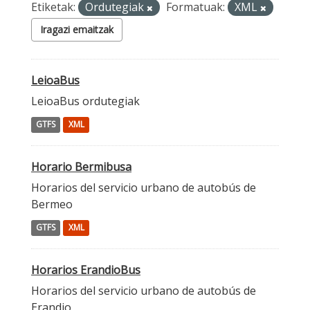
Etiketak:
Ordutegiak
Formatuak:
XML
Iragazi emaitzak
LeioaBus
LeioaBus ordutegiak
GTFS
XML
Horario Bermibusa
Horarios del servicio urbano de autobús de
Bermeo
GTFS
XML
Horarios ErandioBus
Horarios del servicio urbano de autobús de
Erandio