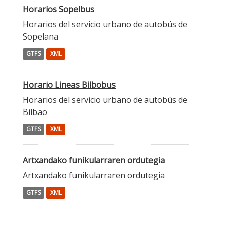
Horarios Sopelbus
Horarios del servicio urbano de autobús de
Sopelana
GTFS
XML
Horario Lineas Bilbobus
Horarios del servicio urbano de autobús de
Bilbao
GTFS
XML
Artxandako funikularraren ordutegia
Artxandako funikularraren ordutegia
GTFS
XML