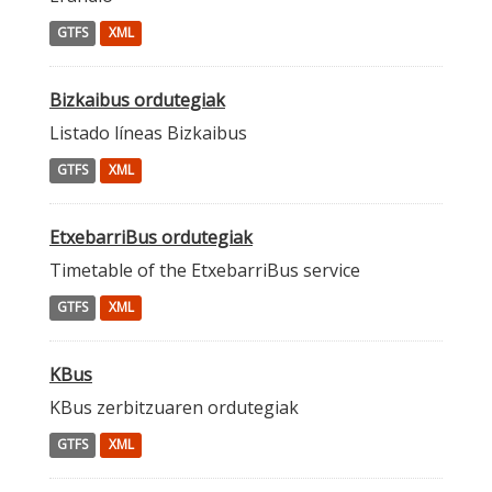
GTFS
XML
Bizkaibus ordutegiak
Listado líneas Bizkaibus
GTFS
XML
EtxebarriBus ordutegiak
Timetable of the EtxebarriBus service
GTFS
XML
KBus
KBus zerbitzuaren ordutegiak
GTFS
XML