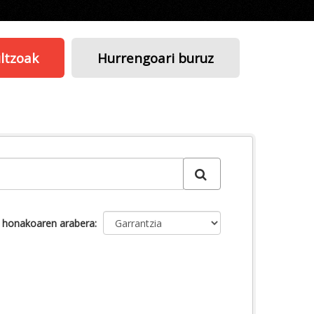
ltzoak
Hurrengoari buruz
u honakoaren arabera