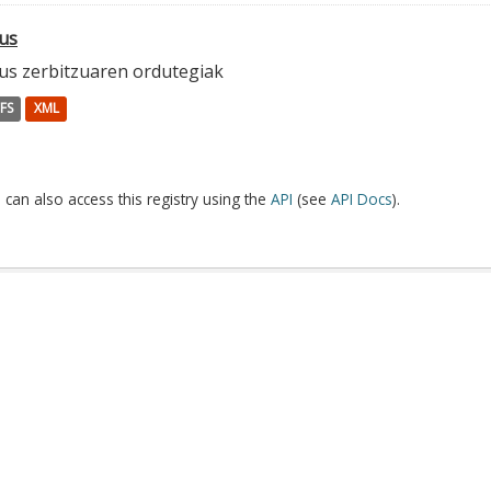
us
us zerbitzuaren ordutegiak
FS
XML
 can also access this registry using the
API
(see
API Docs
).