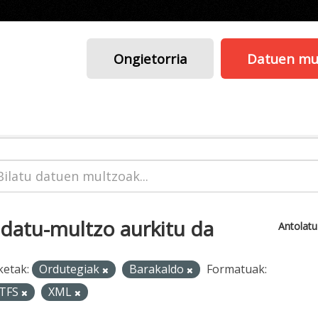
Ongietorria
Datuen mu
 datu-multzo aurkitu da
Antolat
ketak:
Ordutegiak
Barakaldo
Formatuak:
TFS
XML