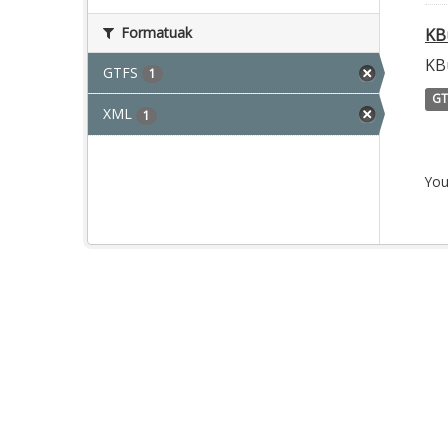
Formatuak
KB
KB
GTFS
1
GT
XML
1
You