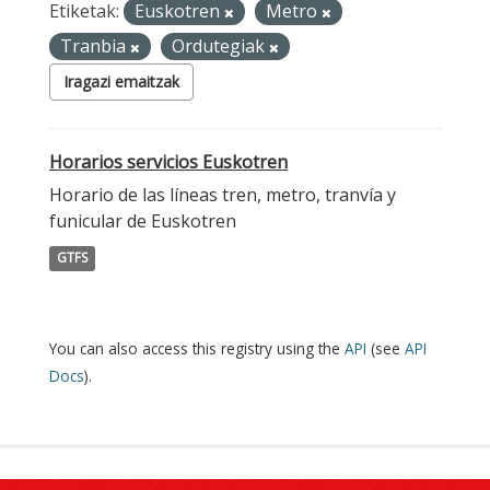
Etiketak:
Euskotren
Metro
Tranbia
Ordutegiak
Iragazi emaitzak
Horarios servicios Euskotren
Horario de las líneas tren, metro, tranvía y
funicular de Euskotren
GTFS
You can also access this registry using the
API
(see
API
Docs
).