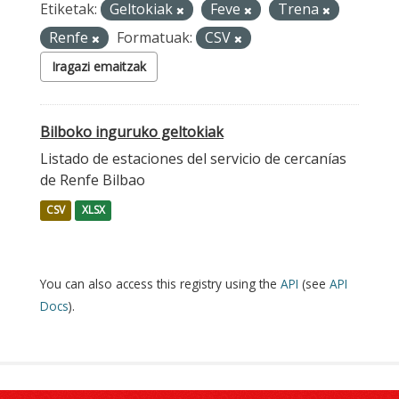
Etiketak:
Geltokiak
Feve
Trena
Renfe
Formatuak:
CSV
Iragazi emaitzak
Bilboko inguruko geltokiak
Listado de estaciones del servicio de cercanías
de Renfe Bilbao
CSV
XLSX
You can also access this registry using the
API
(see
API
Docs
).