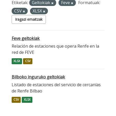
Etiketak:
Geltokiak
Feve
Formatuak:
CSV
XLSX
Iragazi emaitzak
Feve geltokiak
Relación de estaciones que opera Renfe en la
red de FEVE
XLSX
CSV
Bilboko inguruko geltokiak
Listado de estaciones del servicio de cercanías
de Renfe Bilbao
CSV
XLSX