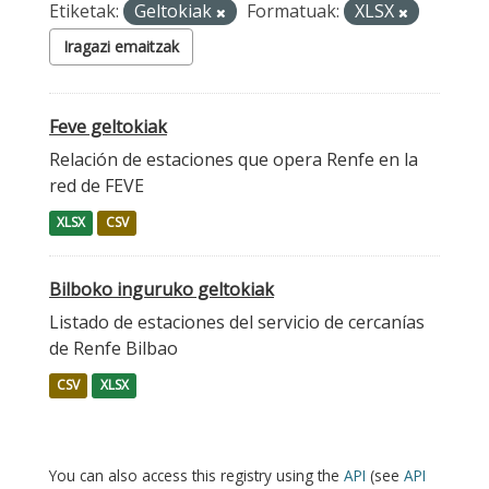
Etiketak:
Geltokiak
Formatuak:
XLSX
Iragazi emaitzak
Feve geltokiak
Relación de estaciones que opera Renfe en la
red de FEVE
XLSX
CSV
Bilboko inguruko geltokiak
Listado de estaciones del servicio de cercanías
de Renfe Bilbao
CSV
XLSX
You can also access this registry using the
API
(see
API