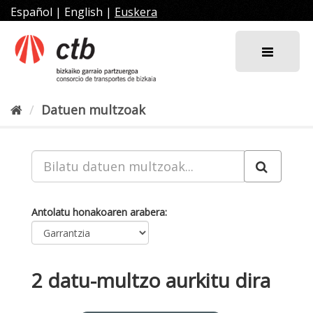
Joan
Español
|
English
|
Euskera
edukira
Datuen multzoak
Antolatu honakoaren arabera
2 datu-multzo aurkitu dira