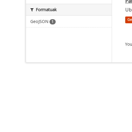
Par
Ubi
Formatuak
Ge
GeoJSON
1
You