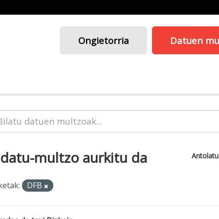
Ongietorria
Datuen mu
 datu-multzo aurkitu da
Antolat
ketak:
DFB