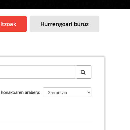
ltzoak
Hurrengoari buruz
u honakoaren arabera