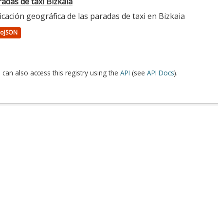
adas de taxi Bizkaia
cación geográfica de las paradas de taxi en Bizkaia
oJSON
 can also access this registry using the
API
(see
API Docs
).