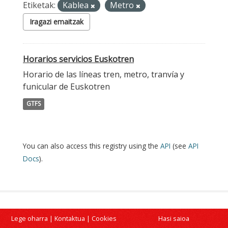
Etiketak:
Kablea
Metro
Iragazi emaitzak
Horarios servicios Euskotren
Horario de las líneas tren, metro, tranvía y
funicular de Euskotren
GTFS
You can also access this registry using the
API
(see
API
Docs
).
Lege oharra
|
Kontaktua
|
Cookies
Hasi saioa