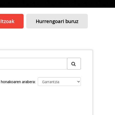
ltzoak
Hurrengoari buruz
u honakoaren arabera