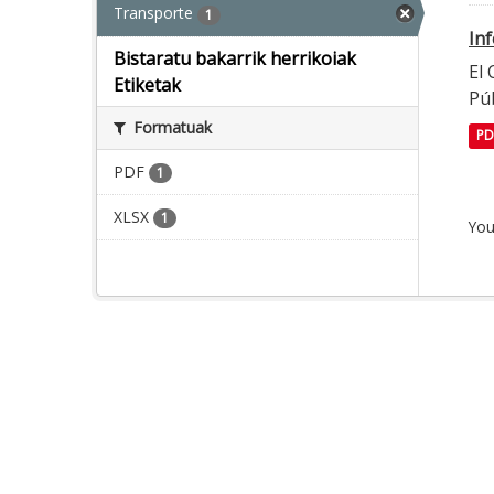
Transporte
1
In
Bistaratu bakarrik herrikoiak
El
Etiketak
Púb
Formatuak
PD
PDF
1
XLSX
1
You