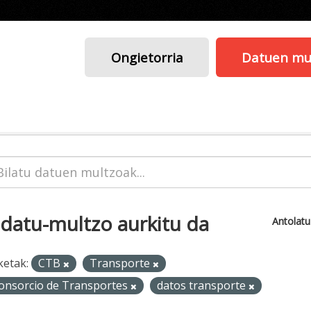
Ongietorria
Datuen mu
 datu-multzo aurkitu da
Antolat
ketak:
CTB
Transporte
onsorcio de Transportes
datos transporte