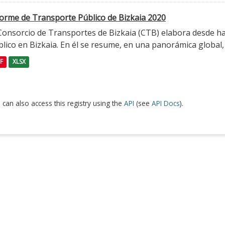
forme de Transporte Público de Bizkaia 2020
 Consorcio de Transportes de Bizkaia (CTB) elabora desde h
lico en Bizkaia. En él se resume, en una panorámica global, l
F
XLSX
 can also access this registry using the
API
(see
API Docs
).