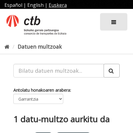
Joan
Español
|
English
|
Euskera
edukira
Datuen multzoak
Antolatu honakoaren arabera
1 datu-multzo aurkitu da