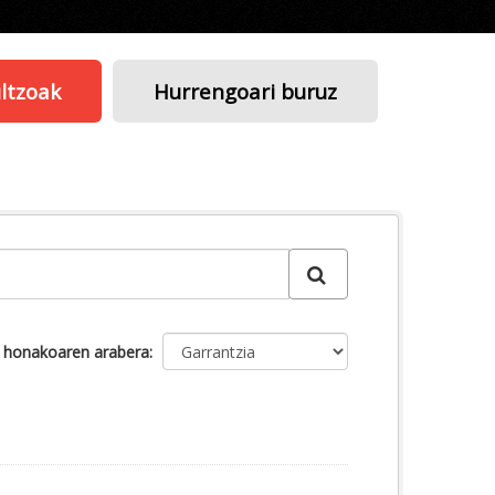
ltzoak
Hurrengoari buruz
u honakoaren arabera