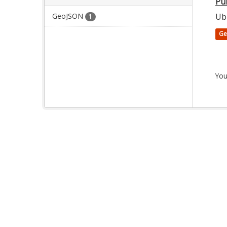
Pu
GeoJSON
Ub
1
Ge
You