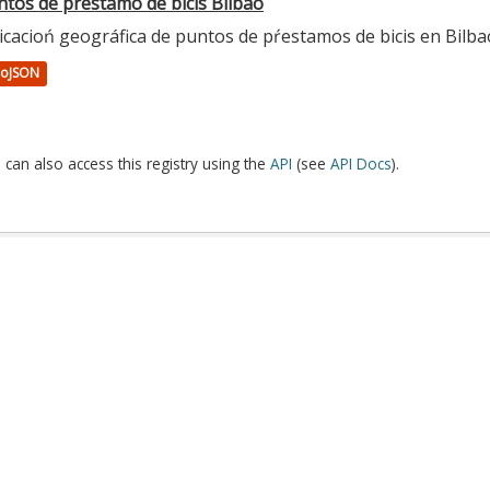
ntos de préstamo de bicis Bilbao
icacioń geográfica de puntos de pŕestamos de bicis en Bilba
oJSON
 can also access this registry using the
API
(see
API Docs
).