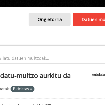
Ongietorria
Datuen mu
 datu-multzo aurkitu da
Antolat
ketak:
Bicicletas