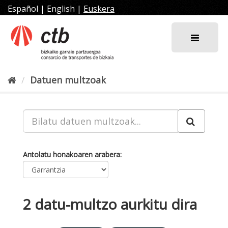
Joan
Español
|
English
|
Euskera
edukira
Datuen multzoak
Antolatu honakoaren arabera
2 datu-multzo aurkitu dira